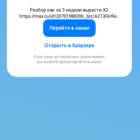
Разбор как за 3 недели вырасти X2:

https://max.ru/id120701988200_biz/AZ13GH9afus
Перейти в канал
Менеджер школы: +79964553625

Открыть в браузере
Если у вас установлено приложение,
вы можете сразу перейти в канал