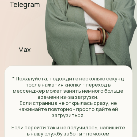
* Пожалуйста, подождите несколько секунд
после нажатия кнопки - переход в
мессенджер может занять немного больше
времени из-за загрузки.
Если страница не открылась сразу, не
нажимайте повторно - просто дайте ей
загрузиться.
Если перейти так и не получилось, напишите
в нашу службу заботы - поможем
подключиться
https://t.me/Krasnovaschool
О КОМПАНИИ
ИП Краснова Ольга Витальевна
ИНН 120701988200
ОГРНИП 319508100110085
E-mail: info@olgakrasnova.ru