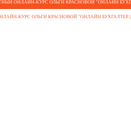
Й ОНЛАЙН-КУРС ОЛЬГИ КРАСНОВОЙ "ОНЛАЙН БУХГАЛТ
Безопасность бухгалтера в 2026 году:
юридическая и операционная
 ОНЛАЙН-КУРС ОЛЬГИ КРАСНОВОЙ "ОНЛАЙН БУХГАЛТЕ
Какие услуги будут в
спросе первыми
Возможности роста дохода для
бухгалтера, как формировать структуру
услуг, чтобы доход был стабильным, а
не разовым
Пошаговый план роста
дохода: от первых клиентов
до 100-150 тыс. в месяц
ПОСЛЕ