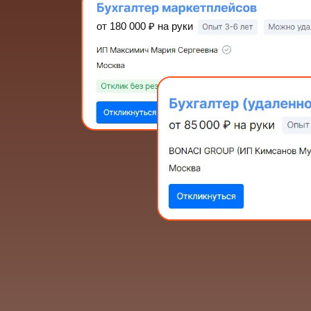
от 180 000
₽
на руки