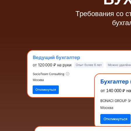
Требования со ст
бухга
от 140 000
₽
на