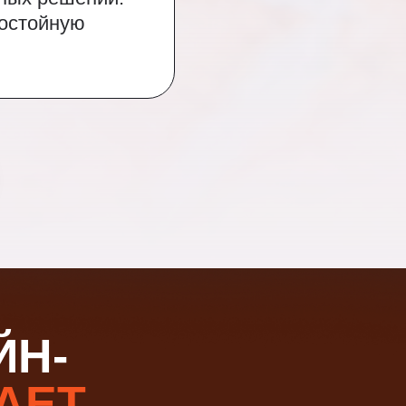
достойную
ЙН-
АЕТ