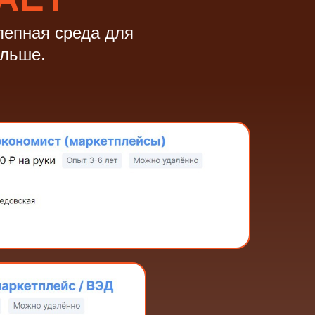
олепная среда для
ольше.