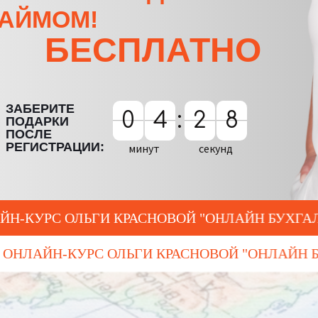
НАЙМОМ!
БЕСПЛАТНО
ЗАБЕРИТЕ
0
0
4
4
5
:
2
2
3
6
7
6
5
3
7
ПОДАРКИ
ПОСЛЕ
РЕГИСТРАЦИИ:
минут
секунд
 ОЛЬГИ КРАСНОВОЙ "ОНЛАЙН БУХГАЛТЕР ДЛЯ
ЛАТНЫЙ ОНЛАЙН-КУРС ОЛЬГИ КРАСНОВОЙ "О